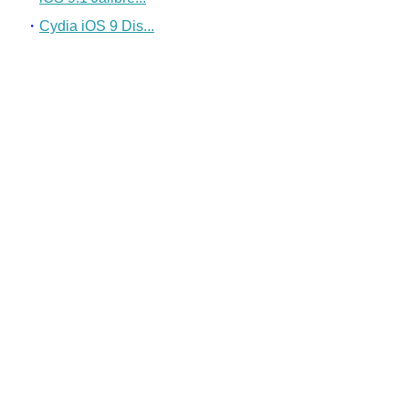
・
Cydia iOS 9 Dis...