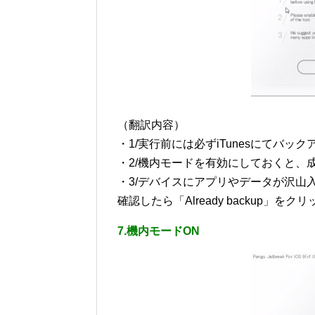
（翻訳内容）
・1/実行前には必ずiTunesにてバッ
・2/機内モードを有効にしておくと、
・3/デバイスにアプリやデータが沢山
確認したら「Already backup」
7.機内モードON