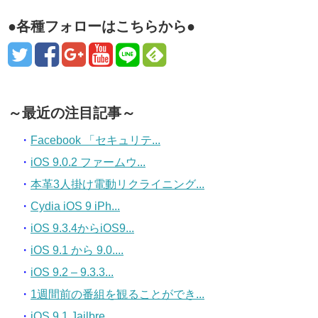
●各種フォローはこちらから●
～最近の注目記事～
・
Facebook 「セキュリテ...
・
iOS 9.0.2 ファームウ...
・
本革3人掛け電動リクライニング...
・
Cydia iOS 9 iPh...
・
iOS 9.3.4からiOS9...
・
iOS 9.1 から 9.0....
・
iOS 9.2 – 9.3.3...
・
1週間前の番組を観ることができ...
・
iOS 9.1 Jailbre...