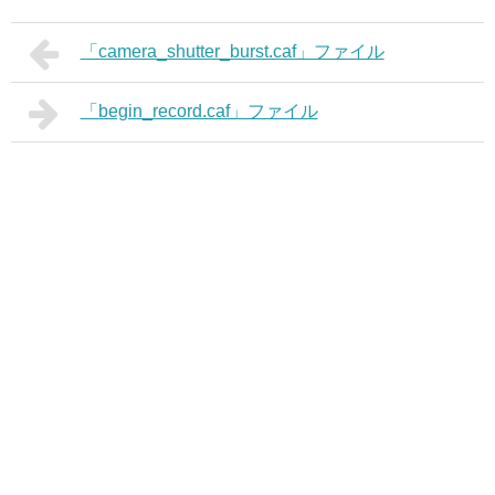
「camera_shutter_burst.caf」ファイル
「begin_record.caf」ファイル